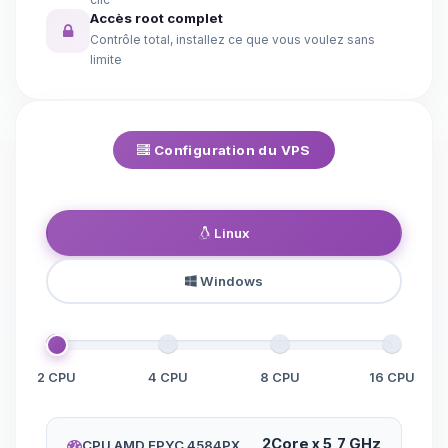
Accès root complet
Contrôle total, installez ce que vous voulez sans
limite
Configuration du VPS
Linux
Windows
2 CPU
4 CPU
8 CPU
16 CPU
2Core x 5,7 GHz
CPU AMD EPYC 4584PX