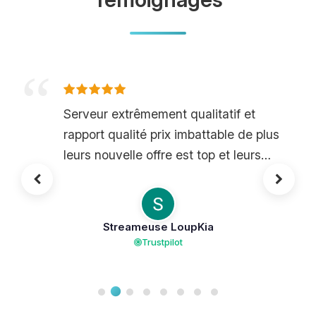
Serveur extrêmement qualitatif et
rapport qualité prix imbattable de plus
leurs nouvelle offre est top et leurs
offre guardian propose une qualité de
ouf a prix imbattable, je vous les
conseille vraiment si vous souhaitez
Streameuse LoupKia
avoir des serveur de qualité pour vos
Trustpilot
joueurs.