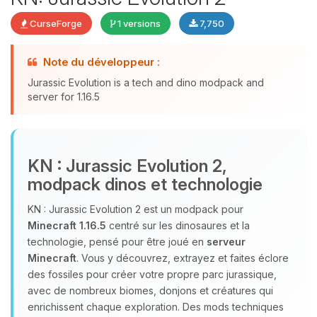
CurseForge
1 versions
7,750
Youpi, enfin quelqu’un pour me
Note du développeur :
parler ! Moi c’est Choupy, ton petit
Jurassic Evolution is a tech and dino modpack and
assistant BoxToPlay. Dis-moi ce dont
server for 1.16.5
tu as besoin et je vais remuer mes
petits circuits pour t’aider.
09/08/2026 à 13:31
KN : Jurassic Evolution 2,
modpack dinos et technologie
KN : Jurassic Evolution 2 est un modpack pour
Minecraft 1.16.5
centré sur les dinosaures et la
technologie, pensé pour être joué en
serveur
Minecraft
. Vous y découvrez, extrayez et faites éclore
des fossiles pour créer votre propre parc jurassique,
avec de nombreux biomes, donjons et créatures qui
enrichissent chaque exploration. Des mods techniques