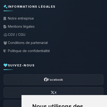
INFORMATIONS LÉGALES
Notre entreprise
Mentions légales
CGV / CGU
Conditions de partenariat
Politique de confidentialité
SUIVEZ-NOUS
Facebook
X
Nous utilisons des
Discord