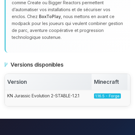
comme Create ou Bigger Reactors permettent
d’automatiser vos installations et de sécuriser vos
enclos. Chez
BoxToPlay
, nous mettons en avant ce
modpack pour les joueurs qui veulent combiner gestion
de parc, aventure coopérative et progression
technologique soutenue.
Versions disponibles
Version
Minecraft
A
KN Jurassic Evolution 2-STABLE-1.2.1
1.16.5 - Forge