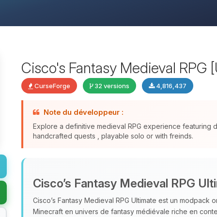
Cisco's Fantasy Medieval RPG [
CurseForge
32 versions
4,816,437
Note du développeur :
Explore a definitive medieval RPG experience featuring
handcrafted quests , playable solo or with freinds.
Cisco’s Fantasy Medieval RPG Ult
Cisco’s Fantasy Medieval RPG Ultimate est un modpack or
Minecraft en univers de fantasy médiévale riche en cont