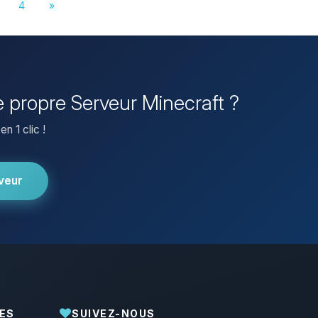
4
»
e propre Serveur Minecraft ?
n 1 clic !
veur
ES
SUIVEZ-NOUS