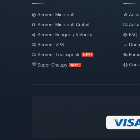
Serveur Minecraft
Accue
Serveur Minecraft Gratuit
Actua
Serveur Bungee / Velocity
FAQ
Serveur VPS
Docu
Serveur Teamspeak
Foru
NEW !
Conta
Super Choupy
NEW !