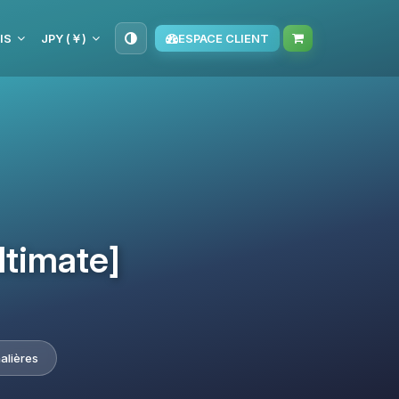
IS
JPY (￥)
ESPACE CLIENT
ltimate]
alières