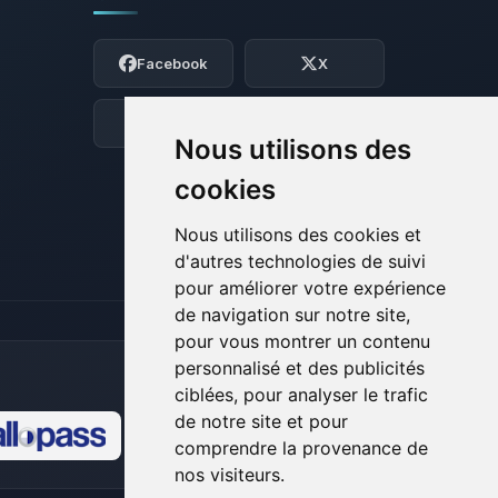
Youpi, enfin quelqu’un pour me parler !
Moi c’est Choupy, ton petit assistant
Facebook
X
BoxToPlay. Dis-moi ce dont tu as besoin
et je vais remuer mes petits circuits
pour t’aider.
Discord
Forum
Nous utilisons des
07/08/2026 à 20:31
cookies
Nous utilisons des cookies et
d'autres technologies de suivi
pour améliorer votre expérience
de navigation sur notre site,
pour vous montrer un contenu
personnalisé et des publicités
ciblées, pour analyser le trafic
de notre site et pour
comprendre la provenance de
🍪
nos visiteurs.