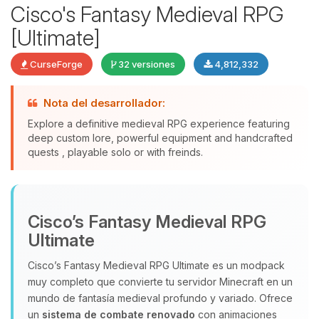
Cisco's Fantasy Medieval RPG
[Ultimate]
CurseForge
32 versiones
4,812,332
Nota del desarrollador:
Explore a definitive medieval RPG experience featuring
deep custom lore, powerful equipment and handcrafted
quests , playable solo or with freinds.
Yupi, por fin alguien con quien
hablar! Soy Choupy, tu pequeno
asistente de BoxToPlay. Cuentame
Cisco’s Fantasy Medieval RPG
que necesitas y moveré mis
pequenos circuitos para ayudarte.
Ultimate
06/08/2026 11:10
Cisco’s Fantasy Medieval RPG Ultimate es un modpack
muy completo que convierte tu servidor Minecraft en un
mundo de fantasía medieval profundo y variado. Ofrece
un
sistema de combate renovado
con animaciones