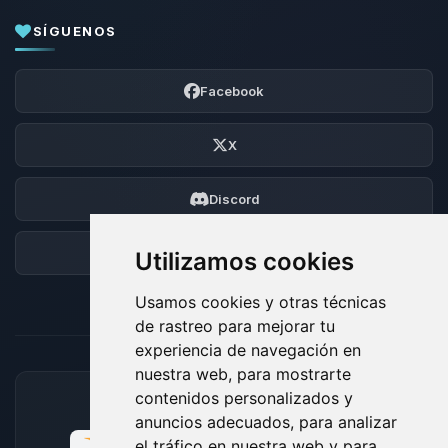
SÍGUENOS
Facebook
X
Discord
Foro
Utilizamos cookies
Usamos cookies y otras técnicas
de rastreo para mejorar tu
experiencia de navegación en
nuestra web, para mostrarte
contenidos personalizados y
MÉTODOS DE PAGO ACEPTADOS
anuncios adecuados, para analizar
el tráfico en nuestra web y para