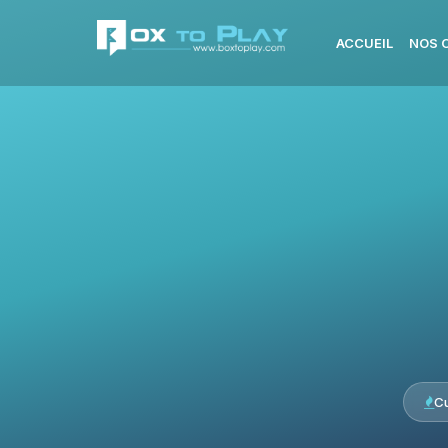
ACCUEIL
NOS 
C