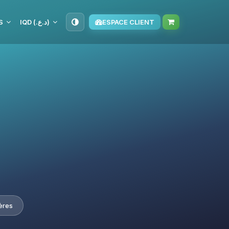
S
IQD (د.ع.‏)
ESPACE CLIENT
ères