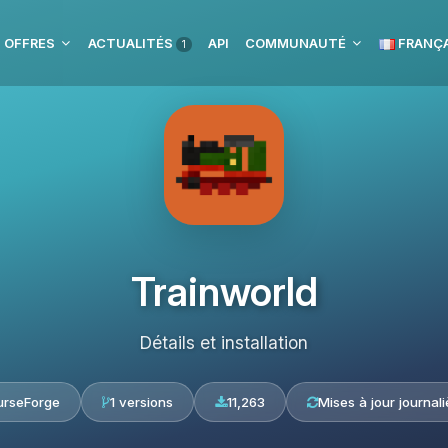
 OFFRES
ACTUALITÉS
API
COMMUNAUTÉ
FRANÇA
1
Trainworld
Détails et installation
urseForge
1 versions
11,263
Mises à jour journali