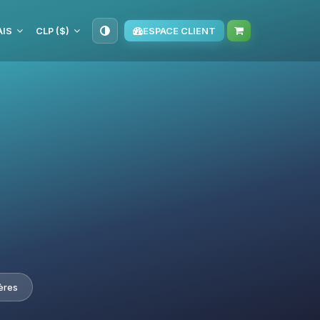
IS
CLP ($)
ESPACE CLIENT
ères