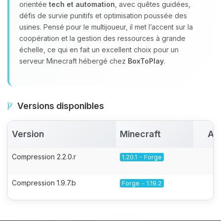
orientée
tech et automation
, avec quêtes guidées,
défis de survie punitifs et optimisation poussée des
usines. Pensé pour le multijoueur, il met l’accent sur la
coopération et la gestion des ressources à grande
échelle, ce qui en fait un excellent choix pour un
serveur Minecraft hébergé chez
BoxToPlay
.
Versions disponibles
Version
Minecraft
Ac
Compression 2.2.0.r
1.20.1 - Forge
Compression 1.9.7.b
Forge - 1.19.2