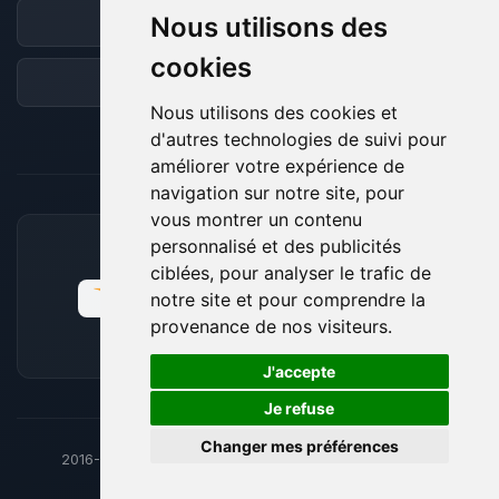
Nous utilisons des
Discord
cookies
Forum
Nous utilisons des cookies et
d'autres technologies de suivi pour
améliorer votre expérience de
navigation sur notre site, pour
vous montrer un contenu
personnalisé et des publicités
MOYENS DE PAIEMENT ACCEPTÉS
ciblées, pour analyser le trafic de
notre site et pour comprendre la
provenance de nos visiteurs.
🍪
J'accepte
Je refuse
Changer mes préférences
2016-26
© BoxToPlay - ByteLogic tous droits réservés