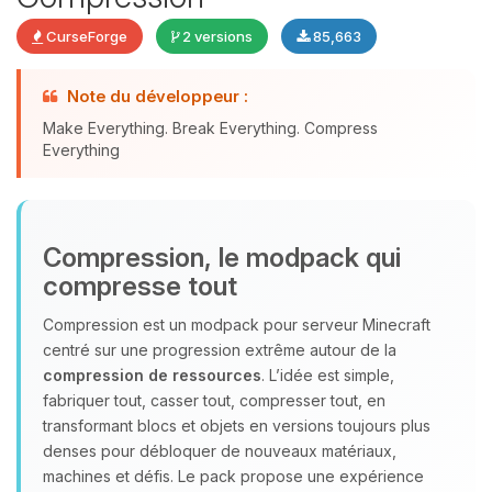
CurseForge
2 versions
85,663
Youpi, enfin quelqu’un pour me
Note du développeur :
parler ! Moi c’est Choupy, ton petit
Make Everything. Break Everything. Compress
assistant BoxToPlay. Dis-moi ce dont
Everything
tu as besoin et je vais remuer mes
petits circuits pour t’aider.
06/08/2026 à 10:50
Compression, le modpack qui
compresse tout
Compression est un modpack pour serveur Minecraft
centré sur une progression extrême autour de la
compression de ressources
. L’idée est simple,
fabriquer tout, casser tout, compresser tout, en
transformant blocs et objets en versions toujours plus
denses pour débloquer de nouveaux matériaux,
machines et défis. Le pack propose une expérience