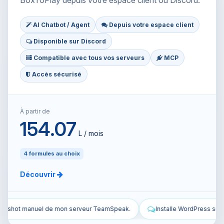
BoxToPlay depuis votre espace client ou Discord.
AI Chatbot / Agent
Depuis votre espace client
Disponible sur Discord
Compatible avec tous vos serveurs
MCP
Accès sécurisé
À partir de
154.07
L / mois
4 formules au choix
Découvrir
Installe WordPress sur mon VPS et configure-le.
Sécurise mo