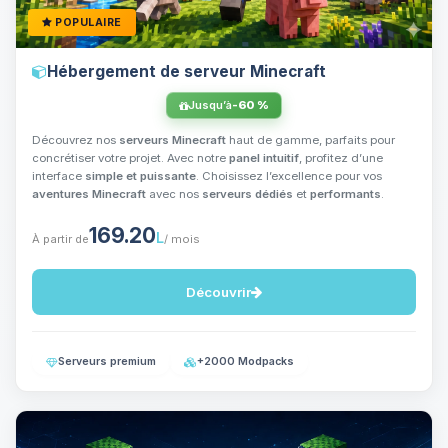
POPULAIRE
Hébergement de serveur Minecraft
Jusqu’à
-60 %
Découvrez nos
serveurs Minecraft
haut de gamme, parfaits pour
concrétiser votre projet. Avec notre
panel intuitif
, profitez d’une
interface
simple et puissante
. Choisissez l’excellence pour vos
aventures Minecraft
avec nos
serveurs dédiés
et
performants
.
169.20
L
À partir de
/ mois
Découvrir
Serveurs premium
+2000 Modpacks