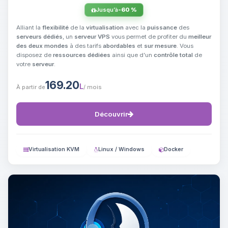
Jusqu’à
-60 %
Alliant la
flexibilité
de la
virtualisation
avec la
puissance
des
serveurs dédiés
, un
serveur VPS
vous permet de profiter du
meilleur
des deux mondes
à des tarifs
abordables
et
sur mesure
. Vous
disposez de
ressources dédiées
ainsi que d’un
contrôle total
de
votre
serveur
.
169.20
L
À partir de
/ mois
Découvrir
Virtualisation KVM
Linux / Windows
Docker