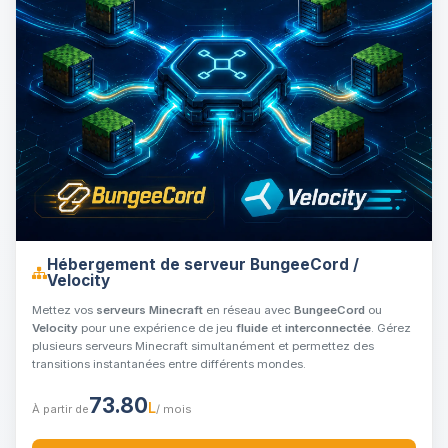
Hébergement de serveur BungeeCord /
Velocity
Mettez vos
serveurs Minecraft
en réseau avec
BungeeCord
ou
Velocity
pour une expérience de jeu
fluide
et
interconnectée
. Gérez
plusieurs serveurs Minecraft simultanément et permettez des
transitions instantanées entre différents mondes.
73.80
L
À partir de
/ mois