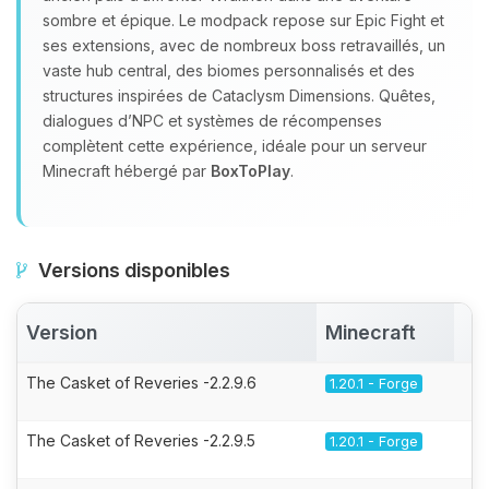
sombre et épique. Le modpack repose sur Epic Fight et
ses extensions, avec de nombreux boss retravaillés, un
vaste hub central, des biomes personnalisés et des
structures inspirées de Cataclysm Dimensions. Quêtes,
dialogues d’NPC et systèmes de récompenses
complètent cette expérience, idéale pour un serveur
Minecraft hébergé par
BoxToPlay
.
Versions disponibles
Version
Minecraft
A
The Casket of Reveries -2.2.9.6
1.20.1 - Forge
The Casket of Reveries -2.2.9.5
1.20.1 - Forge