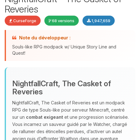
Reveries
CurseForge
68 versions
1,947,659
Note du développeur :
Souls-like RPG modpack w/ Unique Story Line and
Quest!
Youpi, enfin quelqu’un pour me
parler ! Moi c’est Choupy, ton petit
NightfallCraft, The Casket of
assistant BoxToPlay. Dis-moi ce dont
Reveries
tu as besoin et je vais remuer mes
petits circuits pour t’aider.
NightfallCraft, The Casket of Reveries est un modpack
09/08/2026 à 12:13
RPG de type Souls‑like pour serveur Minecraft, centré
sur un
combat exigeant
et une progression scénarisée.
Vous incarnez un sauveur guidé par le Watcher, chargé
de rallumer des étincelles perdues, d’activer un autel
ancien puis d’affronter Wraithon dans une aventure