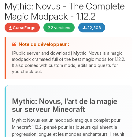
Mythic: Novus - The Complete
Magic Modpack - 1.12.2
CurseForge
2 versions
22,308
Youpi, enfin quelqu’un pour me
parler ! Moi c’est Choupy, ton petit
Note du développeur :
assistant BoxToPlay. Dis-moi ce dont
[Public server and download] Mythic: Novus is a magic
tu as besoin et je vais remuer mes
modpack crammed full of the best magic mods for 1.12.2.
petits circuits pour t’aider.
It also comes with custom mods, edits and quests for
you check out.
09/08/2026 à 10:52
Mythic: Novus, l’art de la magie
sur serveur Minecraft
Mythic: Novus est un modpack magique complet pour
Minecraft 1.12.2, pensé pour les joueurs qui aiment la
progression longue et les mondes enchanteurs. Il réunit