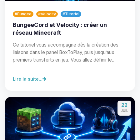
#Bungee
#Velocity
#Tutoriel
BungeeCord et Velocity : créer un
réseau Minecraft
Ce tutoriel vous accompagne dès la création des
liaisons dans le panel BoxToPlay, puis jusqu’aux
premiers transferts en jeu. Vous allez définir le…
Lire la suite...
Youpi, enfin quelqu’un pour me
parler ! Moi c’est Choupy, ton petit
22
assistant BoxToPlay. Dis-moi ce dont
JUIL
tu as besoin et je vais remuer mes
petits circuits pour t’aider.
06/08/2026 à 08:22