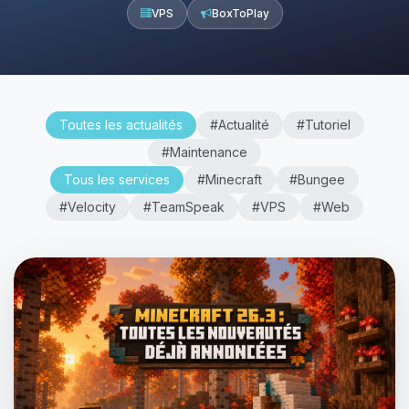
VPS
BoxToPlay
Toutes les actualités
#Actualité
#Tutoriel
#Maintenance
Tous les services
#Minecraft
#Bungee
#Velocity
#TeamSpeak
#VPS
#Web