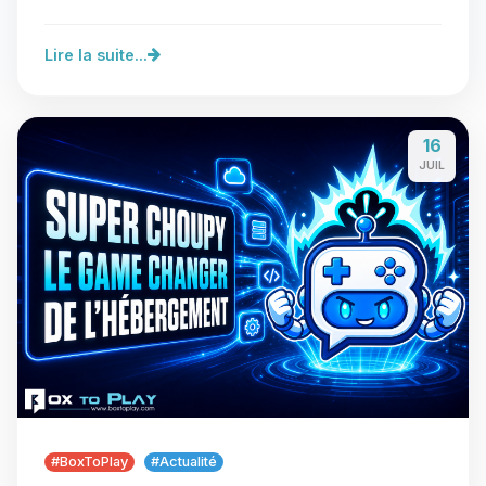
Lire la suite...
16
JUIL
#BoxToPlay
#Actualité