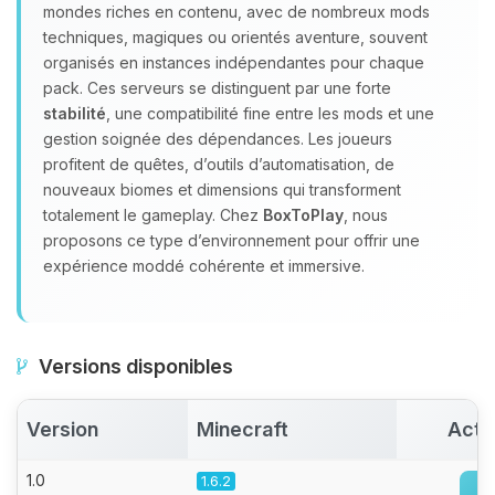
mondes riches en contenu, avec de nombreux mods
parler ! Moi c’est Choupy, ton petit
techniques, magiques ou orientés aventure, souvent
assistant BoxToPlay. Dis-moi ce dont
organisés en instances indépendantes pour chaque
tu as besoin et je vais remuer mes
pack. Ces serveurs se distinguent par une forte
petits circuits pour t’aider.
stabilité
, une compatibilité fine entre les mods et une
08/08/2026 à 16:31
gestion soignée des dépendances. Les joueurs
profitent de quêtes, d’outils d’automatisation, de
nouveaux biomes et dimensions qui transforment
totalement le gameplay. Chez
BoxToPlay
, nous
proposons ce type d’environnement pour offrir une
expérience moddé cohérente et immersive.
Versions disponibles
Version
Minecraft
Acti
1.0
1.6.2