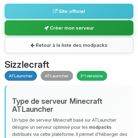
Site officiel
Créer mon serveur
Retour à la liste des modpacks
Sizzlecraft
ATLauncher
ATLauncher
1 versions
Type de serveur Minecraft
ATLauncher
Un type de serveur Minecraft basé sur ATLauncher
désigne un serveur optimisé pour les
modpacks
distribués via cette plateforme. Il permet d’héberger des
Youpi, enfin quelqu’un pour me