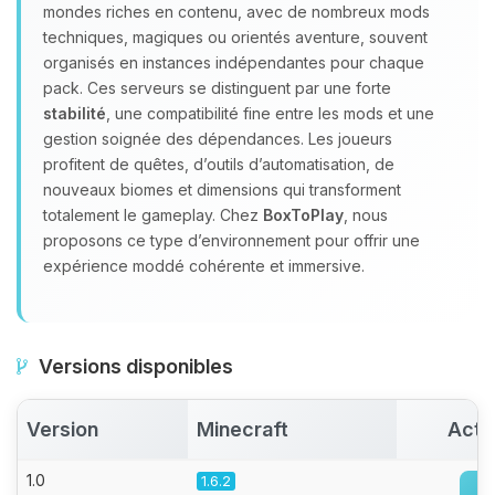
mondes riches en contenu, avec de nombreux mods
parler ! Moi c’est Choupy, ton petit
techniques, magiques ou orientés aventure, souvent
assistant BoxToPlay. Dis-moi ce dont
organisés en instances indépendantes pour chaque
tu as besoin et je vais remuer mes
pack. Ces serveurs se distinguent par une forte
petits circuits pour t’aider.
stabilité
, une compatibilité fine entre les mods et une
07/08/2026 à 02:26
gestion soignée des dépendances. Les joueurs
profitent de quêtes, d’outils d’automatisation, de
nouveaux biomes et dimensions qui transforment
totalement le gameplay. Chez
BoxToPlay
, nous
proposons ce type d’environnement pour offrir une
expérience moddé cohérente et immersive.
Versions disponibles
Version
Minecraft
Acti
1.0
1.6.2