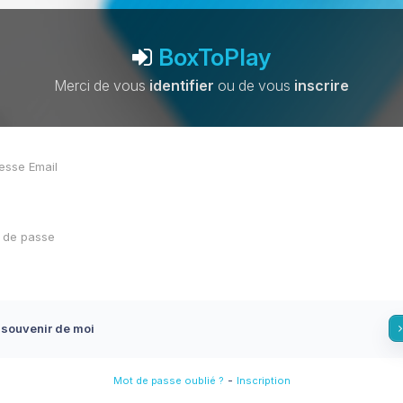
BoxToPlay
Merci de vous
identifier
ou de vous
inscrire
 souvenir de moi
-
Mot de passe oublié ?
Inscription