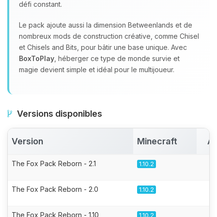
défi constant.
Le pack ajoute aussi la dimension Betweenlands et de
nombreux mods de construction créative, comme Chisel
et Chisels and Bits, pour bâtir une base unique. Avec
BoxToPlay
, héberger ce type de monde survie et
magie devient simple et idéal pour le multijoueur.
Versions disponibles
Version
Minecraft
Ac
The Fox Pack Reborn - 2.1
1.10.2
The Fox Pack Reborn - 2.0
1.10.2
The Fox Pack Reborn - 1.10
1.10.2