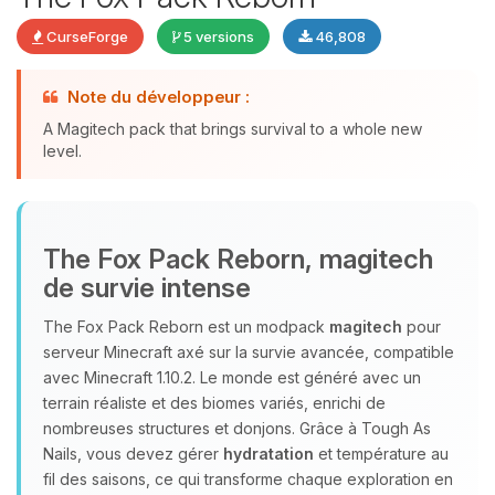
CurseForge
5 versions
46,808
Note du développeur :
A Magitech pack that brings survival to a whole new
Youpi, enfin quelqu’un pour me
level.
parler ! Moi c’est Choupy, ton petit
assistant BoxToPlay. Dis-moi ce dont
tu as besoin et je vais remuer mes
petits circuits pour t’aider.
The Fox Pack Reborn, magitech
08/08/2026 à 01:36
de survie intense
The Fox Pack Reborn est un modpack
magitech
pour
serveur Minecraft axé sur la survie avancée, compatible
avec Minecraft 1.10.2. Le monde est généré avec un
terrain réaliste et des biomes variés, enrichi de
nombreuses structures et donjons. Grâce à Tough As
Nails, vous devez gérer
hydratation
et température au
fil des saisons, ce qui transforme chaque exploration en