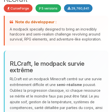
CurseForge
5 versions
29,760,641
Note du développeur :
A modpack specially designed to bring an incredibly
Youpi, enfin quelqu’un pour me
hardcore and semi-realism challenge revolving around
parler ! Moi c’est Choupy, ton petit
survival, RPG elements, and adventure-like exploration.
assistant BoxToPlay. Dis-moi ce dont
tu as besoin et je vais remuer mes
petits circuits pour t’aider.
07/08/2026 à 20:04
RLCraft, le modpack survie
extrême
RLCraft est un modpack Minecraft centré sur une survie
extrêmement difficile et une
semi‑réalisme
poussé.
Oubliez la progression classique, ici chaque ressource
se mérite et le moindre faux pas peut être fatal. Le jeu
ajoute soif, gestion de la température, systèmes de
compétences, santé détaillée par parties du corps, ainsi