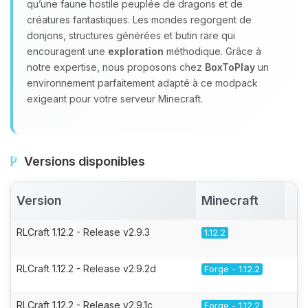
qu’une faune hostile peuplée de dragons et de
créatures fantastiques. Les mondes regorgent de
donjons, structures générées et butin rare qui
encouragent une
exploration
méthodique. Grâce à
notre expertise, nous proposons chez
BoxToPlay
un
environnement parfaitement adapté à ce modpack
exigeant pour votre serveur Minecraft.
Versions disponibles
Version
Minecraft
A
RLCraft 1.12.2 - Release v2.9.3
1.12.2
RLCraft 1.12.2 - Release v2.9.2d
Forge - 1.12.2
RLCraft 1.12.2 - Release v2.9.1c
Forge - 1.12.2