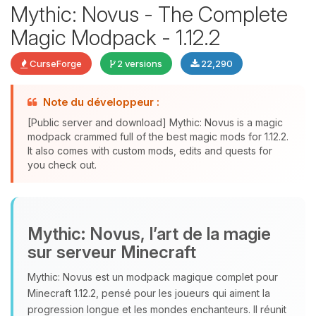
Mythic: Novus - The Complete
Magic Modpack - 1.12.2
CurseForge
2 versions
22,290
Youpi, enfin quelqu’un pour me
parler ! Moi c’est Choupy, ton petit
Note du développeur :
assistant BoxToPlay. Dis-moi ce dont
[Public server and download] Mythic: Novus is a magic
tu as besoin et je vais remuer mes
modpack crammed full of the best magic mods for 1.12.2.
petits circuits pour t’aider.
It also comes with custom mods, edits and quests for
you check out.
09/08/2026 à 05:05
Mythic: Novus, l’art de la magie
sur serveur Minecraft
Mythic: Novus est un modpack magique complet pour
Minecraft 1.12.2, pensé pour les joueurs qui aiment la
progression longue et les mondes enchanteurs. Il réunit