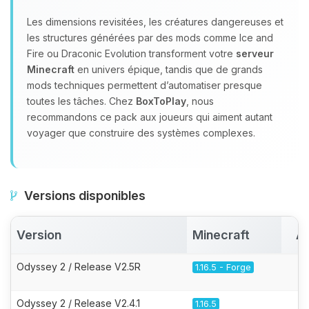
Les dimensions revisitées, les créatures dangereuses et
les structures générées par des mods comme Ice and
Fire ou Draconic Evolution transforment votre
serveur
Minecraft
en univers épique, tandis que de grands
mods techniques permettent d’automatiser presque
toutes les tâches. Chez
BoxToPlay
, nous
recommandons ce pack aux joueurs qui aiment autant
voyager que construire des systèmes complexes.
Versions disponibles
Version
Minecraft
Ac
Odyssey 2 / Release V2.5R
1.16.5 - Forge
Odyssey 2 / Release V2.4.1
1.16.5