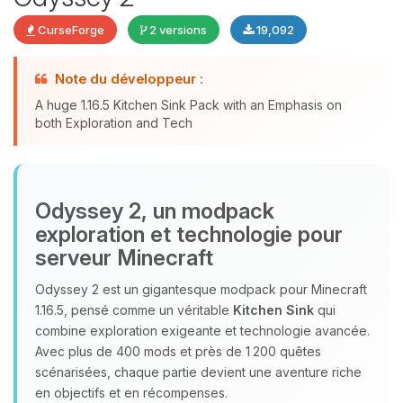
CurseForge
2 versions
19,092
Note du développeur :
Youpi, enfin quelqu’un pour me
A huge 1.16.5 Kitchen Sink Pack with an Emphasis on
parler ! Moi c’est Choupy, ton petit
both Exploration and Tech
assistant BoxToPlay. Dis-moi ce dont
tu as besoin et je vais remuer mes
petits circuits pour t’aider.
07/08/2026 à 13:09
Odyssey 2, un modpack
exploration et technologie pour
serveur Minecraft
Odyssey 2 est un gigantesque modpack pour Minecraft
1.16.5, pensé comme un véritable
Kitchen Sink
qui
combine exploration exigeante et technologie avancée.
Avec plus de 400 mods et près de 1 200 quêtes
scénarisées, chaque partie devient une aventure riche
en objectifs et en récompenses.