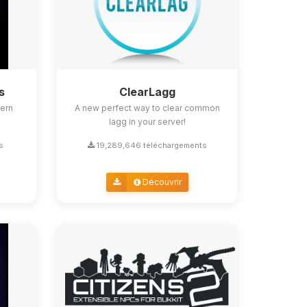
s
ClearLagg
ern
A new perfect way to clear common
lagg in your server!
s
19,289,646 téléchargements
Découvrir