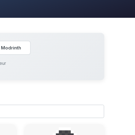
 Modrinth
eur