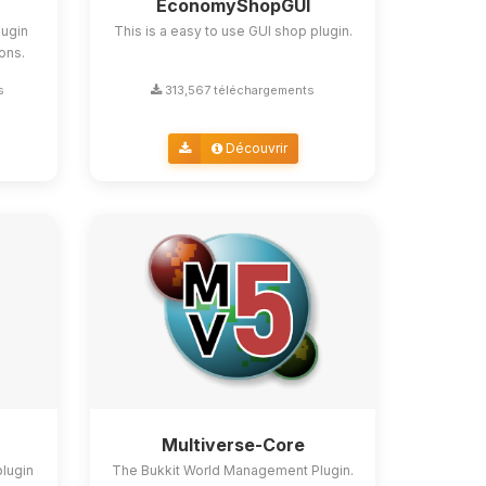
EconomyShopGUI
lugin
This is a easy to use GUI shop plugin.
ions.
s
313,567 téléchargements
Découvrir
Multiverse-Core
plugin
The Bukkit World Management Plugin.