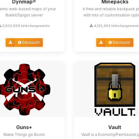
Dynmap®
Minepacks
amic web-based maps of your
A free and reliable backpack p
Bukkit/Spigot server
with lots of customisation opt
2,832,659 téléchargements
4,125,493 téléchargement
Découvrir
Découvrir
Guns+
Vault
Make Things go Boom
Vault is a Economy/Permission 