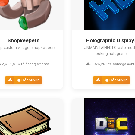
Shopkeepers
Holographic Display
up custom villager shopkeepers
[UNMAINTAINED] Create mod
looking holograms.
2,964,089 téléchargements
3,078,254 téléchargement
Découvrir
Découvrir