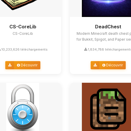
CS-CoreLib
DeadChest
CS-CoreLib
Modern Minecraft death chest p
for Bukkit, Spigot, and Paper se
10,233,626 téléchargements
1,834,788 téléchargement
Découvrir
Découvrir