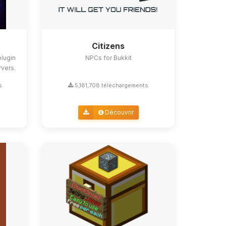
Citizens
lugin
NPCs for Bukkit
rvers.
s
5,181,708 téléchargements
Découvrir