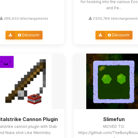
for hooking into the various E
and Pe...
398,603 téléchargements
7,930,766 téléchargement
Découvrir
Découvrir
italstrike Cannon Plugin
Slimefun
alstrike cannon plugin with Stab
MOVED TO:
nd Nuke shot Like Wemmbu
https://github.com/TheBusyBisc