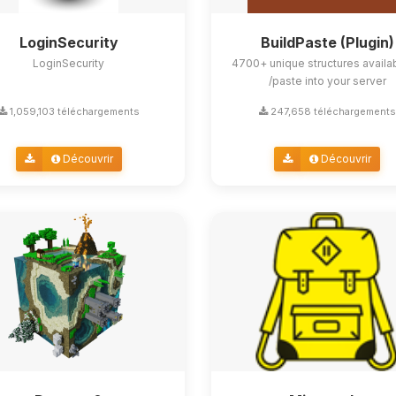
LoginSecurity
BuildPaste (Plugin)
LoginSecurity
4700+ unique structures availa
/paste into your server
1,059,103 téléchargements
247,658 téléchargements
Découvrir
Découvrir