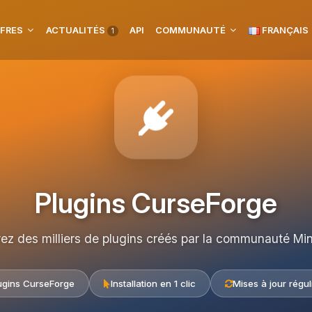
FRES
ACTUALITÉS
API
COMMUNAUTÉ
FRANÇAIS
1
Plugins CurseForge
rez des milliers de plugins créés par la communauté Min
ugins CurseForge
Installation en 1 clic
Mises à jour régul