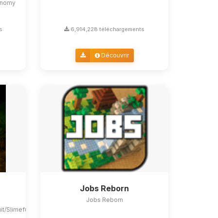
conomy
s
6,914,228 téléchargements
Découvrir
Jobs Reborn
Jobs Reborn
uit/Slimefun4#slimefun-