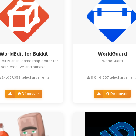
WorldEdit for Bukkit
WorldGuard
Edit is an in-game map editor for
WorldGuard
both creative and survival
24,057,359 téléchargements
9,846,567 téléchargement
Découvrir
Découvrir