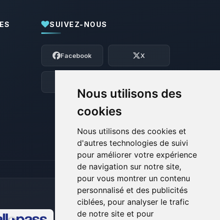
ES
SUIVEZ-NOUS
Youpi, enfin quelqu’un pour me parler !
Moi c’est Choupy, ton petit assistant
Facebook
X
BoxToPlay. Dis-moi ce dont tu as besoin
et je vais remuer mes petits circuits
pour t’aider.
Discord
Forum
Nous utilisons des
09/08/2026 à 14:40
cookies
Nous utilisons des cookies et
d'autres technologies de suivi
pour améliorer votre expérience
de navigation sur notre site,
pour vous montrer un contenu
personnalisé et des publicités
ciblées, pour analyser le trafic
de notre site et pour