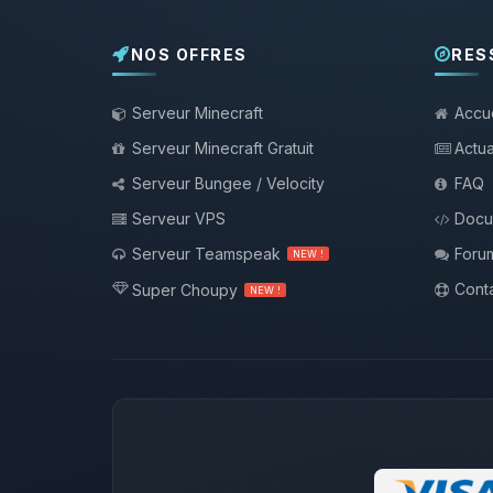
NOS OFFRES
RES
Serveur Minecraft
Accue
Serveur Minecraft Gratuit
Actua
Serveur Bungee / Velocity
FAQ
Serveur VPS
Docu
Serveur Teamspeak
Foru
NEW !
Conta
Super Choupy
NEW !