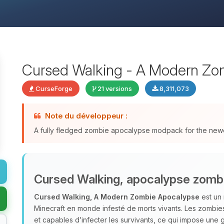
Cursed Walking - A Modern Zo
CurseForge
21 versions
8,311,073
Note du développeur :
A fully fledged zombie apocalypse modpack for the newes
Cursed Walking, apocalypse zom
Cursed Walking, A Modern Zombie Apocalypse
est un
Minecraft en monde infesté de morts vivants. Les zombie
et capables d’infecter les survivants, ce qui impose une g