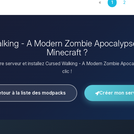
«
1
2
Walking - A Modern Zombie Apocalypse
Minecraft ?
re serveur et installez Cursed Walking - A Modern Zombie Apoca
clic !
tour à la liste des modpacks
Créer mon ser