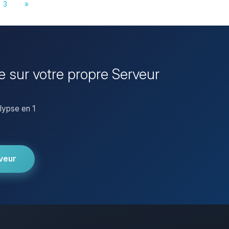
3
»
 sur votre propre Serveur
lypse en 1
veur