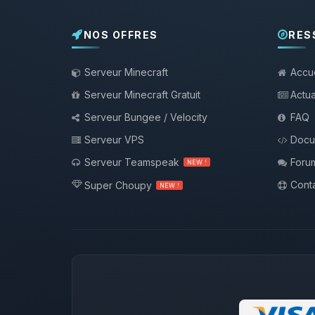
NOS OFFRES
RES
Serveur Minecraft
Accue
Serveur Minecraft Gratuit
Actua
Serveur Bungee / Velocity
FAQ
Serveur VPS
Docu
Serveur Teamspeak
Foru
NEW !
Conta
Super Choupy
NEW !