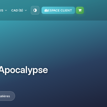
IS
CAD ($)
ESPACE CLIENT
 Apocalypse
alières