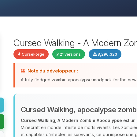
Cursed Walking - A Modern Zo
CurseForge
21 versions
8,296,323
Note du développeur :
A fully fledged zombie apocalypse modpack for the newes
Cursed Walking, apocalypse zom
Cursed Walking, A Modern Zombie Apocalypse
est un
Minecraft en monde infesté de morts vivants. Les zombie
et capables d’infecter les survivants, ce qui impose une g