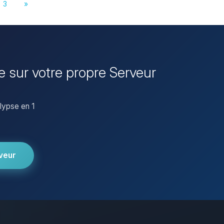
3
»
 sur votre propre Serveur
lypse en 1
veur