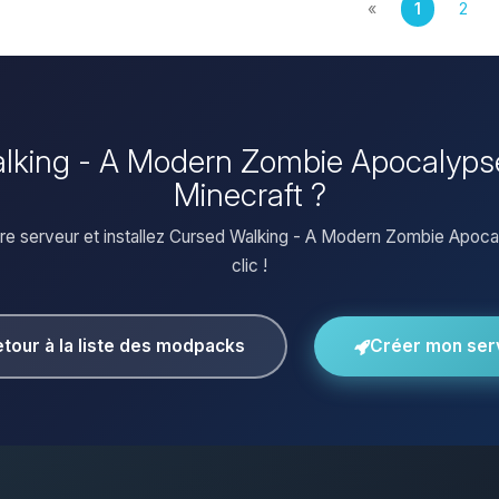
«
1
2
Walking - A Modern Zombie Apocalypse
Minecraft ?
re serveur et installez Cursed Walking - A Modern Zombie Apoca
clic !
tour à la liste des modpacks
Créer mon ser