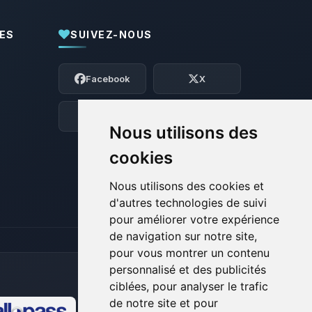
ES
SUIVEZ-NOUS
Youpi, enfin quelqu’un pour me parler !
Moi c’est Choupy, ton petit assistant
Facebook
X
BoxToPlay. Dis-moi ce dont tu as besoin
et je vais remuer mes petits circuits
pour t’aider.
Discord
Forum
Nous utilisons des
08/08/2026 à 16:10
cookies
Nous utilisons des cookies et
d'autres technologies de suivi
pour améliorer votre expérience
de navigation sur notre site,
pour vous montrer un contenu
personnalisé et des publicités
ciblées, pour analyser le trafic
de notre site et pour