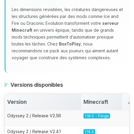
Les dimensions revisitées, les créatures dangereuses et
les structures générées par des mods comme Ice and
Fire ou Draconic Evolution transforment votre
serveur
Minecraft
en univers épique, tandis que de grands
mods techniques permettent d’automatiser presque
toutes les tâches. Chez
BoxToPlay
, nous
recommandons ce pack aux joueurs qui aiment autant
voyager que construire des systèmes complexes.
Versions disponibles
Version
Minecraft
Ac
Odyssey 2 / Release V2.5R
1.16.5 - Forge
Odyssey 2 / Release V2.4.1
1.16.5