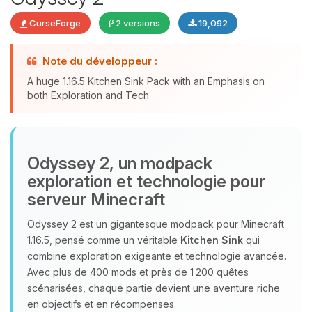
CurseForge
2 versions
19,092
Note du développeur :
Youpi, enfin quelqu’un pour me
A huge 1.16.5 Kitchen Sink Pack with an Emphasis on
parler ! Moi c’est Choupy, ton petit
both Exploration and Tech
assistant BoxToPlay. Dis-moi ce dont
tu as besoin et je vais remuer mes
petits circuits pour t’aider.
07/08/2026 à 02:42
Odyssey 2, un modpack
exploration et technologie pour
serveur Minecraft
Odyssey 2 est un gigantesque modpack pour Minecraft
1.16.5, pensé comme un véritable
Kitchen Sink
qui
combine exploration exigeante et technologie avancée.
Avec plus de 400 mods et près de 1 200 quêtes
scénarisées, chaque partie devient une aventure riche
en objectifs et en récompenses.