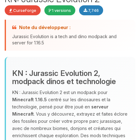
CurseForge
1 versions
7,746
Youpi, enfin quelqu’un pour me
Note du développeur :
parler ! Moi c’est Choupy, ton petit
Jurassic Evolution is a tech and dino modpack and
assistant BoxToPlay. Dis-moi ce dont
server for 1.16.5
tu as besoin et je vais remuer mes
petits circuits pour t’aider.
05/08/2026 à 22:28
KN : Jurassic Evolution 2,
modpack dinos et technologie
KN : Jurassic Evolution 2 est un modpack pour
Minecraft 1.16.5
centré sur les dinosaures et la
technologie, pensé pour être joué en
serveur
Minecraft
. Vous y découvrez, extrayez et faites éclore
des fossiles pour créer votre propre parc jurassique,
avec de nombreux biomes, donjons et créatures qui
enrichissent chaque exploration. Des mods techniques