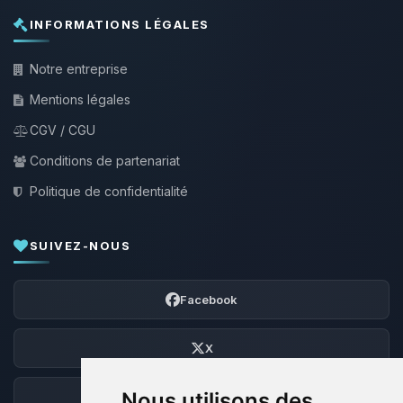
INFORMATIONS LÉGALES
Notre entreprise
Mentions légales
CGV / CGU
Conditions de partenariat
Politique de confidentialité
SUIVEZ-NOUS
Facebook
X
Nous utilisons des
Discord