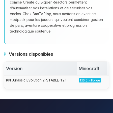
comme Create ou Bigger Reactors permettent
d’automatiser vos installations et de sécuriser vos
enclos. Chez
BoxToPlay
, nous mettons en avant ce
modpack pour les joueurs qui veulent combiner gestion
de parc, aventure coopérative et progression
technologique soutenue.
Versions disponibles
Version
Minecraft
A
KN Jurassic Evolution 2-STABLE-1.2.1
1.16.5 - Forge