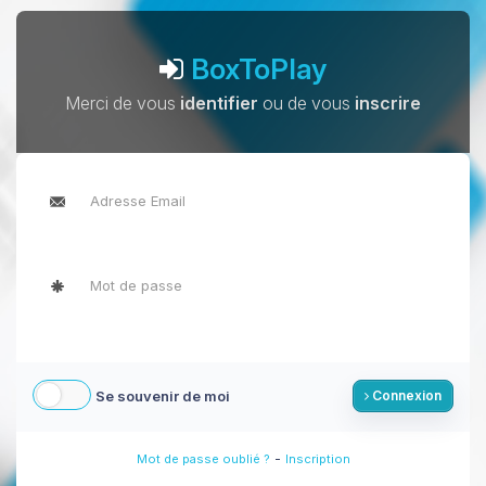
BoxToPlay
Merci de vous
identifier
ou de vous
inscrire
Se souvenir de moi
Connexion
-
Mot de passe oublié ?
Inscription