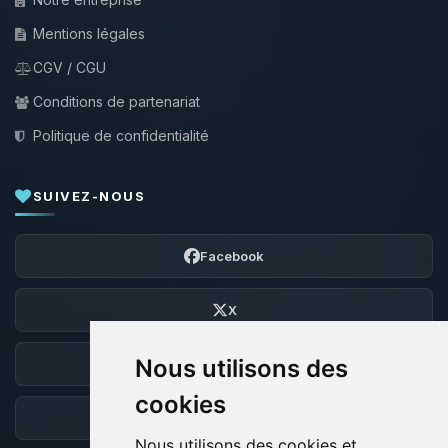
Mentions légales
CGV / CGU
Conditions de partenariat
Politique de confidentialité
SUIVEZ-NOUS
Facebook
X
Nous utilisons des
Discord
cookies
Forum
Nous utilisons des cookies et