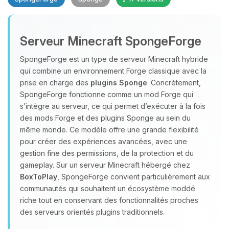
Serveur Minecraft SpongeForge
SpongeForge est un type de serveur Minecraft hybride
qui combine un environnement Forge classique avec la
prise en charge des
plugins Sponge
. Concrètement,
Youpi, enfin quelqu’un pour me
SpongeForge fonctionne comme un mod Forge qui
parler ! Moi c’est Choupy, ton petit
s’intègre au serveur, ce qui permet d’exécuter à la fois
assistant BoxToPlay. Dis-moi ce dont
des mods Forge et des plugins Sponge au sein du
tu as besoin et je vais remuer mes
même monde. Ce modèle offre une grande flexibilité
petits circuits pour t’aider.
pour créer des expériences avancées, avec une
08/08/2026 à 09:39
gestion fine des permissions, de la protection et du
gameplay. Sur un serveur Minecraft hébergé chez
BoxToPlay
, SpongeForge convient particulièrement aux
communautés qui souhaitent un écosystème moddé
riche tout en conservant des fonctionnalités proches
des serveurs orientés plugins traditionnels.