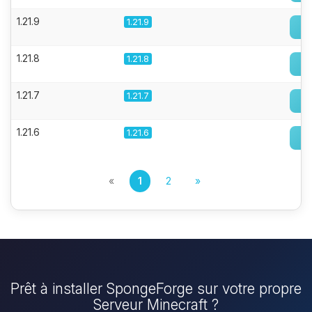
1.21.9
1.21.9
1.21.8
1.21.8
1.21.7
1.21.7
1.21.6
1.21.6
«
1
2
»
Prêt à installer SpongeForge sur votre propre
Serveur Minecraft ?