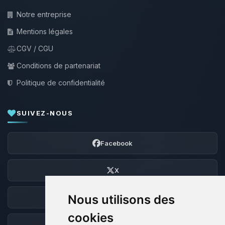
Notre entreprise
Mentions légales
CGV / CGU
Conditions de partenariat
Politique de confidentialité
SUIVEZ-NOUS
Facebook
X
Nous utilisons des
Discord
cookies
Forum