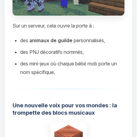
parler ! Moi c’est Choupy, ton petit
assistant BoxToPlay. Dis-moi ce dont
tu as besoin et je vais remuer mes
petits circuits pour t’aider.
Sur un serveur, cela ouvre la porte à :
08/08/2026 à 10:56
des
animaux de guilde
personnalisés,
des PNJ décoratifs nommés,
des mini-jeux où chaque bébé mob porte un
nom spécifique.
Une nouvelle voix pour vos mondes : la
trompette des blocs musicaux