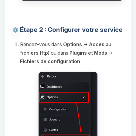
Étape 2 : Configurer votre service
Rendez-vous dans
Options
→
Accès au
fichiers (ftp)
ou dans
Plugins et Mods
→
Fichiers de configuration
Youpi, enfin quelqu’un pour me
parler ! Moi c’est Choupy, ton petit
assistant BoxToPlay. Dis-moi ce dont
tu as besoin et je vais remuer mes
petits circuits pour t’aider.
09/08/2026 à 12:57