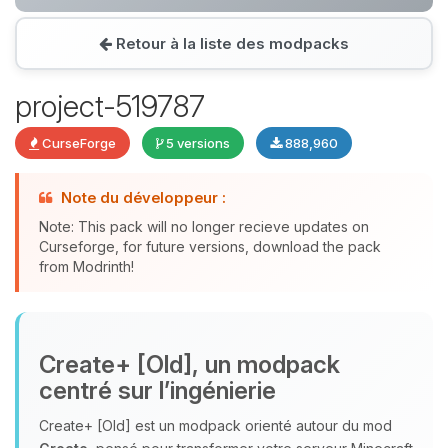
Retour à la liste des modpacks
Youpi, enfin quelqu’un pour me
parler ! Moi c’est Choupy, ton petit
project-519787
assistant BoxToPlay. Dis-moi ce dont
tu as besoin et je vais remuer mes
CurseForge
5 versions
888,960
petits circuits pour t’aider.
06/08/2026 à 23:30
Note du développeur :
Note: This pack will no longer recieve updates on
Curseforge, for future versions, download the pack
from Modrinth!
Create+ [Old], un modpack
centré sur l’ingénierie
Create+ [Old] est un modpack orienté autour du mod