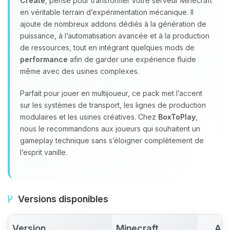
Create
, pensé pour transformer votre serveur Minecraft
en véritable terrain d’expérimentation mécanique. Il
ajoute de nombreux addons dédiés à la génération de
puissance, à l’automatisation avancée et à la production
de ressources, tout en intégrant quelques mods de
performance
afin de garder une expérience fluide
même avec des usines complexes.
Parfait pour jouer en multijoueur, ce pack met l’accent
sur les systèmes de transport, les lignes de production
modulaires et les usines créatives. Chez
BoxToPlay
,
nous le recommandons aux joueurs qui souhaitent un
gameplay technique sans s’éloigner complètement de
l’esprit vanille.
Versions disponibles
Version
Minecraft
Act