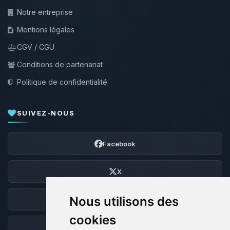
Notre entreprise
Mentions légales
CGV / CGU
Conditions de partenariat
Politique de confidentialité
SUIVEZ-NOUS
Facebook
X
Nous utilisons des
Discord
cookies
Forum