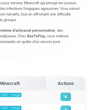
 pour serveur Minecraft qui plonge les joueurs
des infections fongiques agressives. Vous suivez
x narratifs, tout en affrontant une difficulté
 du groupe.
ystème d’artisanat personnalisé
, des
multijoueur. Chez
BoxToPlay
, nous mettons
mmunautés en quête d’un univers post
Minecraft
Actions
1.20.1 - Forge
1.20.1 - Forge