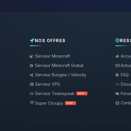
NOS OFFRES
RES
Serveur Minecraft
Accue
Serveur Minecraft Gratuit
Actua
Serveur Bungee / Velocity
FAQ
Serveur VPS
Docu
Serveur Teamspeak
Foru
NEW !
Conta
Super Choupy
NEW !