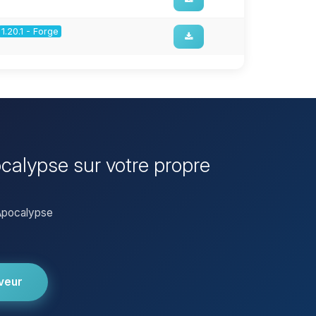
1.20.1 - Forge
ocalypse sur votre propre
 Apocalypse
veur