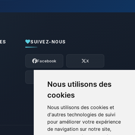
ES
SUIVEZ-NOUS
Youpi, enfin quelqu’un pour me parler !
Moi c’est Choupy, ton petit assistant
Facebook
X
BoxToPlay. Dis-moi ce dont tu as besoin
et je vais remuer mes petits circuits
pour t’aider.
Discord
Forum
Nous utilisons des
08/08/2026 à 08:55
cookies
Nous utilisons des cookies et
d'autres technologies de suivi
pour améliorer votre expérience
de navigation sur notre site,