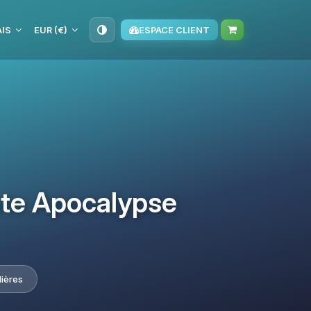
IS
EUR (€)
ESPACE CLIENT
ate Apocalypse
lières