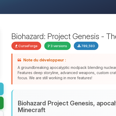
Biohazard: Project Genesis - T
CurseForge
3 versions
789,593
Note du développeur :
A groundbreaking apocalyptic modpack blending nuclear f
Features deep storyline, advanced weapons, custom crafti
focus. We are still working in more features!
Biohazard Project Genesis, apocal
Minecraft