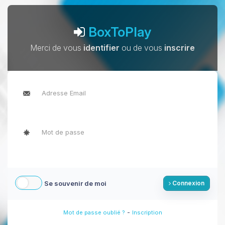
BoxToPlay
Merci de vous
identifier
ou de vous
inscrire
Se souvenir de moi
Connexion
-
Mot de passe oublié ?
Inscription