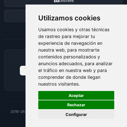
Discord
Foro
Utilizamos cookies
Usamos cookies y otras técnicas
de rastreo para mejorar tu
experiencia de navegación en
nuestra web, para mostrarte
contenidos personalizados y
MÉTODOS DE PAGO ACEPTADOS
anuncios adecuados, para analizar
el tráfico en nuestra web y para
comprender de donde llegan
nuestros visitantes.
🍪
Aceptar
Rechazar
2016-26
© BoxToPlay - Todos los derechos reservados por
Configurar
ByteLogic