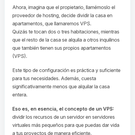
Ahora, imagina que el propietario, llamémoslo el
proveedor de hosting, decide dividir la casa en
apartamentos, que llamaremos VPS.
Quizás te tocan dos o tres habitaciones, mientras
que el resto de la casa se alquila a otros inquilinos
que también tienen sus propios apartamentos
(VPS).
Este tipo de configuración es práctica y suficiente
Yupi, por fin alguien con quien
para tus necesidades. Además, cuesta
hablar! Soy Choupy, tu pequeno
significativamente menos que alquilar la casa
asistente de BoxToPlay. Cuentame
entera.
que necesitas y moveré mis
pequenos circuitos para ayudarte.
Eso es, en esencia, el concepto de un VPS:
06/08/2026 18:27
dividir los recursos de un servidor en servidores
virtuales más pequeños para que puedas dar vida
a tus proyectos de manera eficiente.