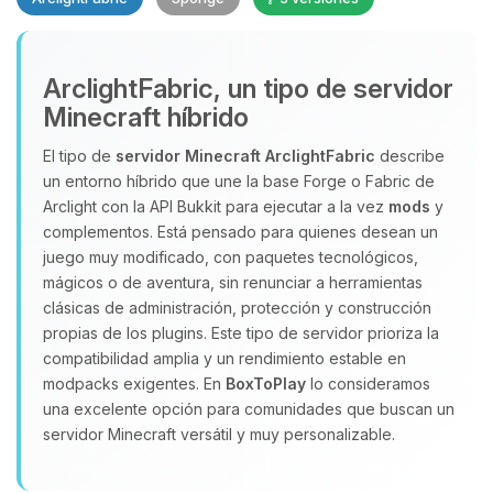
Yupi, por fin alguien con quien
ArclightFabric, un tipo de servidor
hablar! Soy Choupy, tu pequeno
Minecraft híbrido
asistente de BoxToPlay. Cuentame
que necesitas y moveré mis
El tipo de
servidor Minecraft
ArclightFabric
describe
pequenos circuitos para ayudarte.
un entorno híbrido que une la base Forge o Fabric de
10/08/2026 12:44
Arclight con la API Bukkit para ejecutar a la vez
mods
y
complementos. Está pensado para quienes desean un
juego muy modificado, con paquetes tecnológicos,
mágicos o de aventura, sin renunciar a herramientas
clásicas de administración, protección y construcción
propias de los plugins. Este tipo de servidor prioriza la
compatibilidad amplia y un rendimiento estable en
modpacks exigentes. En
BoxToPlay
lo consideramos
una excelente opción para comunidades que buscan un
servidor Minecraft versátil y muy personalizable.