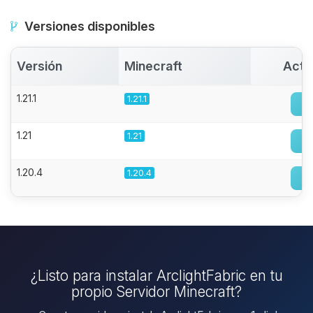
Versiones disponibles
Versión
Minecraft
Acti
1.21.1
1.21.1
1.21
1.21
1.20.4
1.20.4
¿Listo para instalar ArclightFabric en tu
propio Servidor Minecraft?