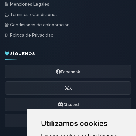
Menciones Legales
Términos / Condiciones
Condiciones de colaboración
Política de Privacidad
SÍGUENOS
Facebook
X
Discord
Foro
Utilizamos cookies
Usamos cookies y otras técnicas