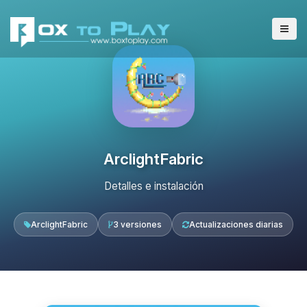
ArclightFabric
Detalles e instalación
ArclightFabric
3 versiones
Actualizaciones diarias