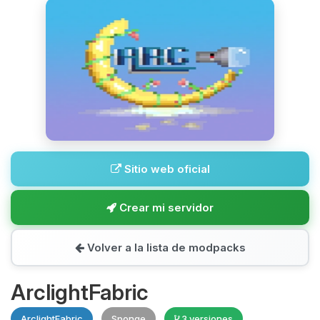
Sitio web oficial
Crear mi servidor
Volver a la lista de modpacks
ArclightFabric
ArclightFabric
Sponge
3 versiones