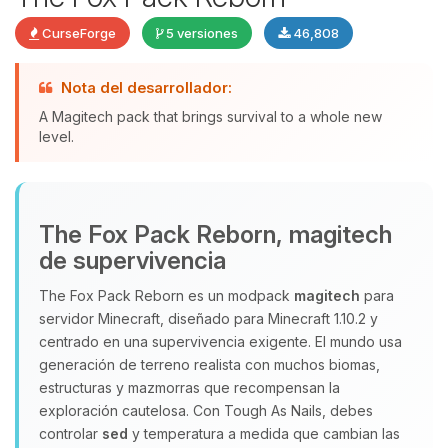
CurseForge
5 versiones
46,808
Nota del desarrollador:
A Magitech pack that brings survival to a whole new
level.
Yupi, por fin alguien con quien
hablar! Soy Choupy, tu pequeno
asistente de BoxToPlay. Cuentame
que necesitas y moveré mis
The Fox Pack Reborn, magitech
pequenos circuitos para ayudarte.
de supervivencia
07/08/2026 03:23
The Fox Pack Reborn es un modpack
magitech
para
servidor Minecraft, diseñado para Minecraft 1.10.2 y
centrado en una supervivencia exigente. El mundo usa
generación de terreno realista con muchos biomas,
estructuras y mazmorras que recompensan la
exploración cautelosa. Con Tough As Nails, debes
controlar
sed
y temperatura a medida que cambian las