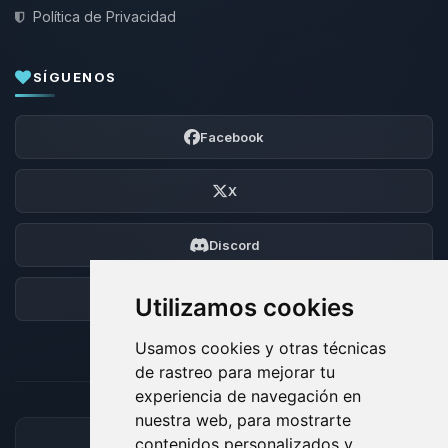
Política de Privacidad
SÍGUENOS
Facebook
X
Discord
Foro
Utilizamos cookies
Usamos cookies y otras técnicas
de rastreo para mejorar tu
experiencia de navegación en
nuestra web, para mostrarte
contenidos personalizados y