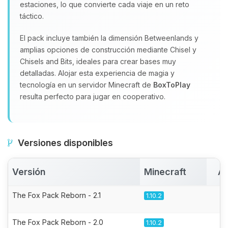
estaciones, lo que convierte cada viaje en un reto
táctico.
El pack incluye también la dimensión Betweenlands y
amplias opciones de construcción mediante Chisel y
Chisels and Bits, ideales para crear bases muy
detalladas. Alojar esta experiencia de magia y
tecnología en un servidor Minecraft de
BoxToPlay
resulta perfecto para jugar en cooperativo.
Versiones disponibles
Versión
Minecraft
Ac
The Fox Pack Reborn - 2.1
1.10.2
The Fox Pack Reborn - 2.0
1.10.2