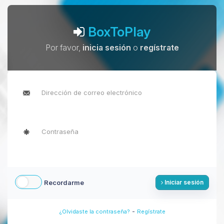
BoxToPlay
Por favor,
inicia sesión
o
regístrate
Recordarme
Iniciar sesión
-
¿Olvidaste la contraseña?
Regístrate