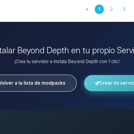
«
1
2
3
stalar Beyond Depth en tu propio Serv
¡Crea tu servidor e instala Beyond Depth con 1 clic!
Volver a la lista de modpacks
Crear mi servi