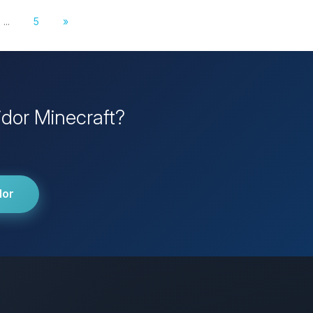
...
5
»
idor Minecraft?
dor