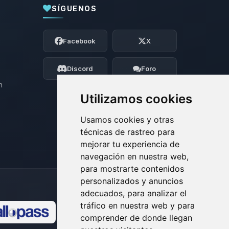
SÍGUENOS
Yupi, por fin alguien con quien hablar!
Soy Choupy, tu pequeno asistente de
Facebook
X
BoxToPlay. Cuentame que necesitas y
moveré mis pequenos circuitos para
ayudarte.
Discord
Foro
08/08/2026 04:28
n
Utilizamos cookies
Usamos cookies y otras
técnicas de rastreo para
mejorar tu experiencia de
navegación en nuestra web,
para mostrarte contenidos
personalizados y anuncios
adecuados, para analizar el
tráfico en nuestra web y para
comprender de donde llegan