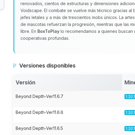
renovados, cientos de estructuras y dimensiones adici
Voidscape. El combate se vuelve más técnico gracias al b
jefes letales y a más de trescientos mobs únicos. La arte
de mascotas refuerzan la progresión, mientras que las mis
libre. En
BoxToPlay
lo recomendamos a quienes buscan un
cooperativas profundas.
Versiones disponibles
Versión
Min
Beyond Depth-Ver11.6.7
1.20.
Beyond Depth-Ver11.6.6
1.20.
Beyond Depth-Ver11.6.5
1.20.