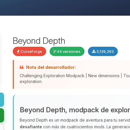
Beyond Depth
CurseForge
44 versiones
3,139,263
Nota del desarrollador:
Challenging Exploration Modpack | New dimensions | To
exploration.
Beyond Depth, modpack de explor
Beyond Depth es un modpack de aventura para tu servid
desafiante
con más de cuatrocientos mods. La generac