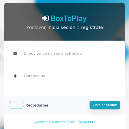
BoxToPlay
Por favor,
inicia sesión
o
regístrate
Recordarme
Iniciar sesión
-
¿Olvidaste la contraseña?
Regístrate