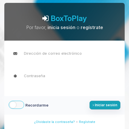
BoxToPlay
Por favor,
inicia sesión
o
regístrate
Recordarme
Iniciar sesión
-
¿Olvidaste la contraseña?
Regístrate