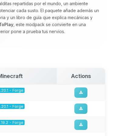
lditas repartidas por el mundo, un ambiente
otenciar cada susto. El paquete añade además un
ia y un libro de guía que explica mecánicas y
ToPlay
, este modpack se convierte en una
erior pone a prueba tus nervios.
Minecraft
Actions
1.20.1 - Forge
1.20.1 - Forge
1.19.2 - Forge