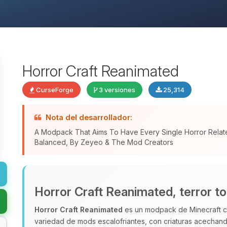
Horror Craft Reanimated
CurseForge
3 versiones
25,314
Nota del desarrollador:
A Modpack That Aims To Have Every Single Horror Relat
Balanced, By Zeyeo & The Mod Creators
Horror Craft Reanimated, terror t
Horror Craft Reanimated
es un modpack de Minecraft ce
variedad de mods escalofriantes, con criaturas acechand