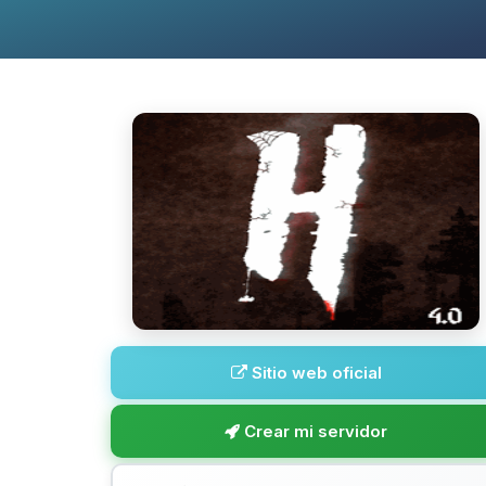
Sitio web oficial
Crear mi servidor