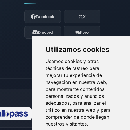
Yupi, por fin alguien con quien hablar!
Soy Choupy, tu pequeno asistente de
Facebook
X
BoxToPlay. Cuentame que necesitas y
moveré mis pequenos circuitos para
ayudarte.
Discord
Foro
07/08/2026 07:00
n
Utilizamos cookies
Usamos cookies y otras
técnicas de rastreo para
mejorar tu experiencia de
navegación en nuestra web,
para mostrarte contenidos
personalizados y anuncios
adecuados, para analizar el
tráfico en nuestra web y para
comprender de donde llegan
🍪
nuestros visitantes.