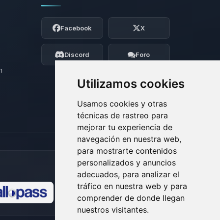
Yupi, por fin alguien con quien hablar!
Soy Choupy, tu pequeno asistente de
Facebook
X
BoxToPlay. Cuentame que necesitas y
moveré mis pequenos circuitos para
ayudarte.
Discord
Foro
08/08/2026 00:22
n
Utilizamos cookies
Usamos cookies y otras
técnicas de rastreo para
mejorar tu experiencia de
navegación en nuestra web,
para mostrarte contenidos
personalizados y anuncios
adecuados, para analizar el
tráfico en nuestra web y para
comprender de donde llegan
🍪
nuestros visitantes.