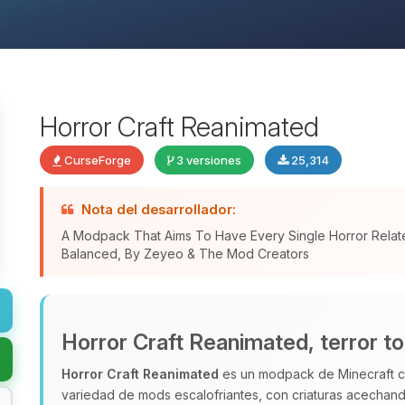
Horror Craft Reanimated
CurseForge
3 versiones
25,314
Nota del desarrollador:
A Modpack That Aims To Have Every Single Horror Relat
Balanced, By Zeyeo & The Mod Creators
Horror Craft Reanimated, terror t
Horror Craft Reanimated
es un modpack de Minecraft ce
variedad de mods escalofriantes, con criaturas acechand