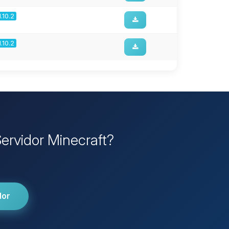
1.10.2
1.10.2
Servidor Minecraft?
dor