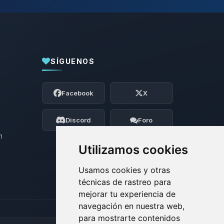
SÍGUENOS
Yupi, por fin alguien con quien hablar!
Soy Choupy, tu pequeno asistente de
Facebook
X
BoxToPlay. Cuentame que necesitas y
moveré mis pequenos circuitos para
ayudarte.
Discord
Foro
07/08/2026 03:25
n
Utilizamos cookies
Usamos cookies y otras
técnicas de rastreo para
mejorar tu experiencia de
navegación en nuestra web,
para mostrarte contenidos