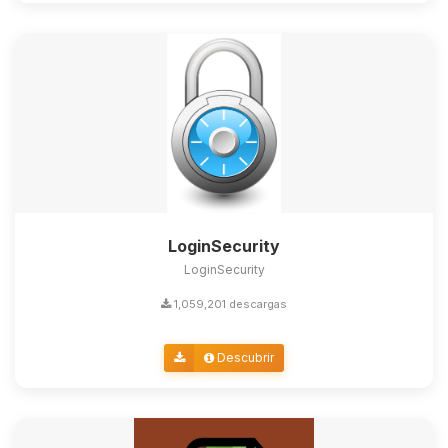
LoginSecurity
LoginSecurity
1,059,201 descargas
Descubrir