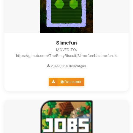
Slimefun
MOVED TO:
https://github.com/TheBusyBiscuit/Slimefun4#slimefun-4
2,933,284 descargas
Descubrir