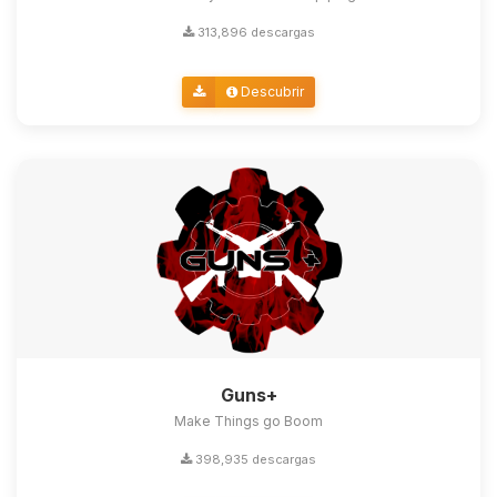
313,896 descargas
Descubrir
Guns+
Make Things go Boom
398,935 descargas