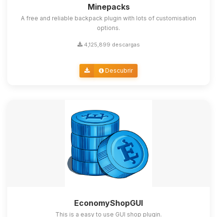
Minepacks
A free and reliable backpack plugin with lots of customisation
options.
4,125,899 descargas
Descubrir
EconomyShopGUI
This is a easy to use GUI shop plugin.