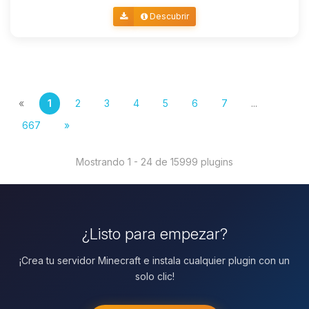
Descubrir
«
1
2
3
4
5
6
7
...
667
»
Mostrando 1 - 24 de 15999 plugins
¿Listo para empezar?
¡Crea tu servidor Minecraft e instala cualquier plugin con un
solo clic!