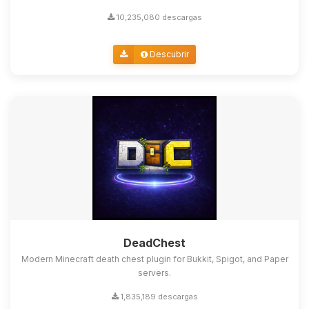
10,235,080 descargas
Descubrir
DeadChest
Modern Minecraft death chest plugin for Bukkit, Spigot, and Paper
servers.
1,835,189 descargas