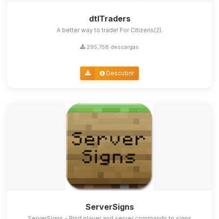
dtlTraders
A better way to trade! For Citizens(2).
295,758 descargas
Descubrir
ServerSigns
ServerSigns - Bind player and server commands to signs