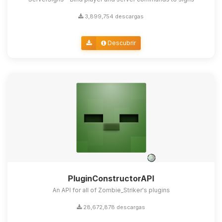
3,899,754 descargas
Descubrir
PluginConstructorAPI
An API for all of Zombie_Striker's plugins
28,672,878 descargas