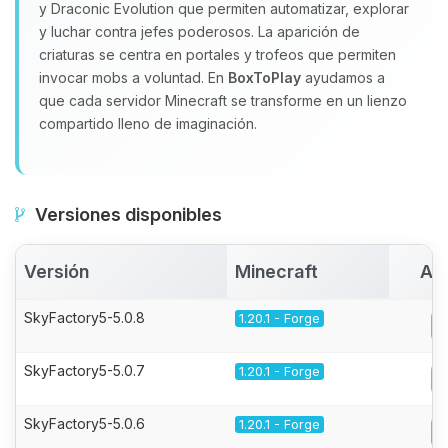
y Draconic Evolution que permiten automatizar, explorar
y luchar contra jefes poderosos. La aparición de
criaturas se centra en portales y trofeos que permiten
invocar mobs a voluntad. En
BoxToPlay
ayudamos a
que cada servidor Minecraft se transforme en un lienzo
compartido lleno de imaginación.
Versiones disponibles
Versión
Minecraft
Act
SkyFactory5-5.0.8
1.20.1 - Forge
SkyFactory5-5.0.7
1.20.1 - Forge
SkyFactory5-5.0.6
1.20.1 - Forge