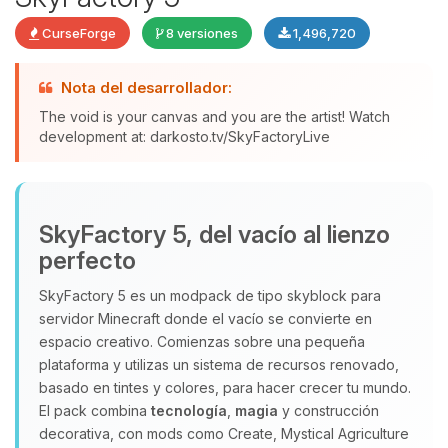
CurseForge
8 versiones
1,496,720
Nota del desarrollador:
The void is your canvas and you are the artist! Watch
development at: darkosto.tv/SkyFactoryLive
Yupi, por fin alguien con quien
hablar! Soy Choupy, tu pequeno
asistente de BoxToPlay. Cuentame
SkyFactory 5, del vacío al lienzo
que necesitas y moveré mis
perfecto
pequenos circuitos para ayudarte.
07/08/2026 09:01
SkyFactory 5 es un modpack de tipo skyblock para
servidor Minecraft donde el vacío se convierte en
espacio creativo. Comienzas sobre una pequeña
plataforma y utilizas un sistema de recursos renovado,
basado en tintes y colores, para hacer crecer tu mundo.
El pack combina
tecnología
,
magia
y construcción
decorativa, con mods como Create, Mystical Agriculture