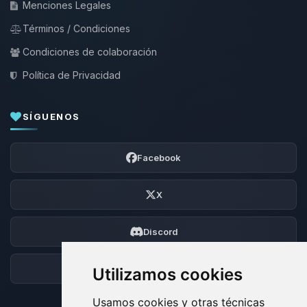
Menciones Legales
Términos / Condiciones
Condiciones de colaboración
Política de Privacidad
SÍGUENOS
Facebook
X
Discord
Foro
Utilizamos cookies
Usamos cookies y otras técnicas