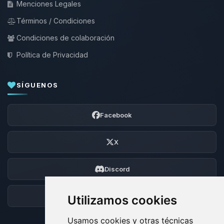
Menciones Legales
Términos / Condiciones
Condiciones de colaboración
Política de Privacidad
SÍGUENOS
Facebook
X
Discord
Foro
Utilizamos cookies
Usamos cookies y otras técnicas