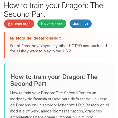
How to train your Dragon: The
Second Part
CurseForge
6 versiones
92,371
Nota del desarrollador:
Yupi, por fin alguien con quien
For all Fans they played my other HTTYD modpack and
hablar! Soy Choupy, tu pequeno
for all they want to play in the 1.18.2
asistente de BoxToPlay. Cuentame
que necesitas y moveré mis
pequenos circuitos para ayudarte.
How to train your Dragon: The
08/08/2026 12:07
Second Part
How to train your Dragon: The Second Part es un
modpack de fantasía creado para disfrutar del universo
de Dragons en un servidor Minecraft 1.18.2. Basado en el
mod Isle of Berk, añade biomas temáticos, dragones
emblemáticos para domar y montar, y un mundo