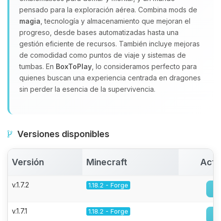
pensado para la exploración aérea. Combina mods de
magia
, tecnología y almacenamiento que mejoran el
progreso, desde bases automatizadas hasta una
gestión eficiente de recursos. También incluye mejoras
de comodidad como puntos de viaje y sistemas de
tumbas. En
BoxToPlay
, lo consideramos perfecto para
quienes buscan una experiencia centrada en dragones
sin perder la esencia de la supervivencia.
Versiones disponibles
Versión
Minecraft
Acti
v.1.7.2
1.18.2 - Forge
v.1.7.1
1.18.2 - Forge