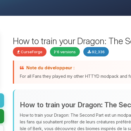
How to train your Dragon: The 
CurseForge
6 versions
92,336
Note du développeur :
For all Fans they played my other HTTYD modpack and for a
How to train your Dragon: The Se
How to train your Dragon: The Second Part est un modpa
les fans qui souhaitent profiter de leurs créatures préfér
Isle of Berk, vous découvrez des biomes inspirés de la