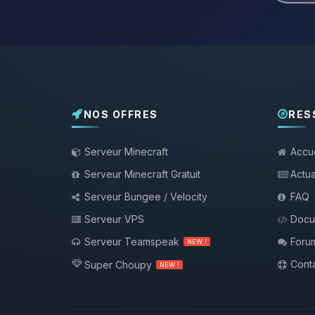
NOS OFFRES
RES
Serveur Minecraft
Accue
Serveur Minecraft Gratuit
Actua
Serveur Bungee / Velocity
FAQ
Serveur VPS
Docu
Serveur Teamspeak
Foru
NEW !
Conta
Super Choupy
NEW !