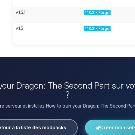
v.1.5.1
1.18.2 - Forge
v.1.5
1.18.2 - Forge
n your Dragon: The Second Part sur v
?
e serveur et installez How to train your Dragon: The Second Part 
tour à la liste des modpacks
Créer mon ser