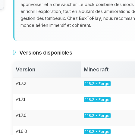
apprivoiser et à chevaucher. Le pack combine des mod
enrichir l’exploration, tout en ajoutant des améliorations 
gestion des tombeaux. Chez
BoxToPlay
, nous recomman
monde aérien immersif et cohérent.
Versions disponibles
Version
Minecraft
v.1.7.2
1.18.2 - Forge
v.1.7.1
1.18.2 - Forge
v.1.7.0
1.18.2 - Forge
v.1.6.0
1.18.2 - Forge