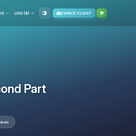
IS
USD ($)
ESPACE CLIENT
cond Part
ières