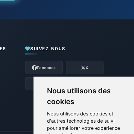
ES
SUIVEZ-NOUS
Youpi, enfin quelqu’un pour me parler !
Moi c’est Choupy, ton petit assistant
Facebook
X
BoxToPlay. Dis-moi ce dont tu as besoin
et je vais remuer mes petits circuits
pour t’aider.
Discord
Forum
Nous utilisons des
06/08/2026 à 07:24
cookies
Nous utilisons des cookies et
d'autres technologies de suivi
pour améliorer votre expérience