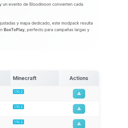
s y un evento de Bloodmoon convierten cada
justadas y mapa dedicado, este modpack resulta
on
BoxToPlay
, perfecto para campañas largas y
Minecraft
Actions
1.10.2
1.10.2
1.10.2