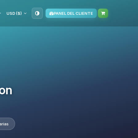
USD ($)
PANEL DEL CLIENTE
ion
arias