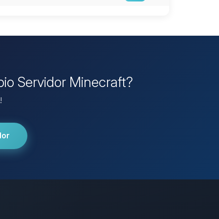
pio Servidor Minecraft?
!
dor