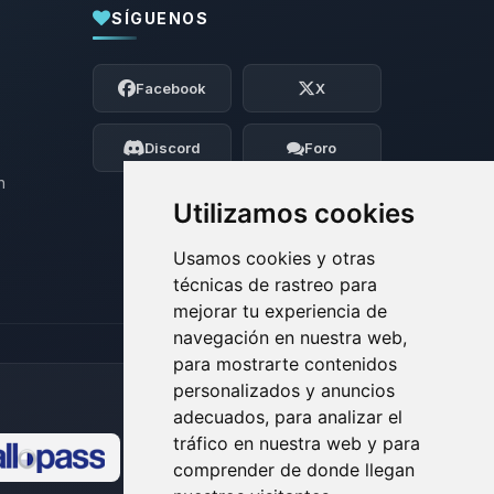
SÍGUENOS
Yupi, por fin alguien con quien hablar!
Soy Choupy, tu pequeno asistente de
Facebook
X
BoxToPlay. Cuentame que necesitas y
moveré mis pequenos circuitos para
ayudarte.
Discord
Foro
07/08/2026 11:55
n
Utilizamos cookies
Usamos cookies y otras
técnicas de rastreo para
mejorar tu experiencia de
navegación en nuestra web,
para mostrarte contenidos
personalizados y anuncios
adecuados, para analizar el
tráfico en nuestra web y para
comprender de donde llegan