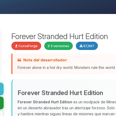
Forever Stranded Hurt Edition
CurseForge
3 versiones
67,667
Nota del desarrollador:
Forever alone in a hot dry world. Monsters rule this wor
Forever Stranded Hurt Edition
Forever Stranded Hurt Edition
es un modpack de Minecra
en un desierto abrasador tras un aterrizaje forzoso. Sol
y hambre mientras sigues líneas de misiones que marcan 