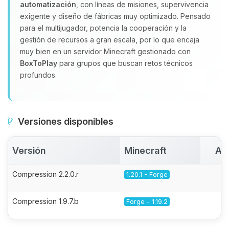
automatización
, con líneas de misiones, supervivencia
exigente y diseño de fábricas muy optimizado. Pensado
para el multijugador, potencia la cooperación y la
gestión de recursos a gran escala, por lo que encaja
muy bien en un servidor Minecraft gestionado con
BoxToPlay
para grupos que buscan retos técnicos
profundos.
Versiones disponibles
Versión
Minecraft
Ac
Compression 2.2.0.r
1.20.1 - Forge
Compression 1.9.7.b
Forge - 1.19.2