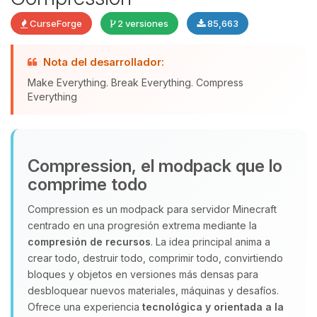
CurseForge
2 versiones
85,663
Nota del desarrollador:
Yupi, por fin alguien con quien
Make Everything. Break Everything. Compress
hablar! Soy Choupy, tu pequeno
Everything
asistente de BoxToPlay. Cuentame
que necesitas y moveré mis
pequenos circuitos para ayudarte.
06/08/2026 20:52
Compression, el modpack que lo
comprime todo
Compression es un modpack para servidor Minecraft
centrado en una progresión extrema mediante la
compresión de recursos
. La idea principal anima a
crear todo, destruir todo, comprimir todo, convirtiendo
bloques y objetos en versiones más densas para
desbloquear nuevos materiales, máquinas y desafíos.
Ofrece una experiencia
tecnológica y orientada a la