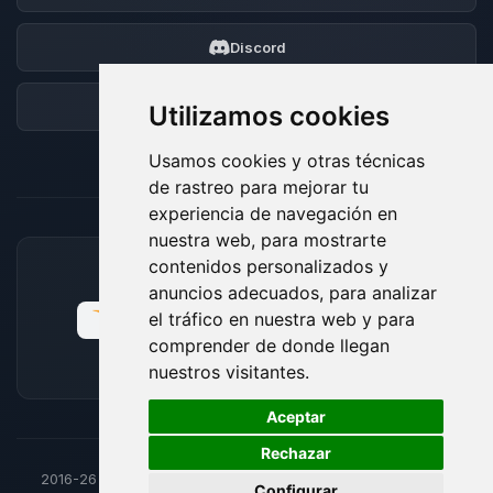
Discord
Foro
Utilizamos cookies
Usamos cookies y otras técnicas
de rastreo para mejorar tu
experiencia de navegación en
nuestra web, para mostrarte
contenidos personalizados y
MÉTODOS DE PAGO ACEPTADOS
anuncios adecuados, para analizar
el tráfico en nuestra web y para
comprender de donde llegan
nuestros visitantes.
🍪
Aceptar
Rechazar
2016-26
© BoxToPlay - Todos los derechos reservados por
Configurar