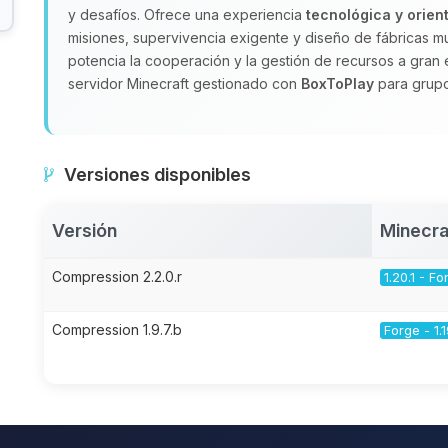
y desafíos. Ofrece una experiencia
tecnológica y orien
misiones, supervivencia exigente y diseño de fábricas m
potencia la cooperación y la gestión de recursos a gran 
servidor Minecraft gestionado con
BoxToPlay
para grupo
Versiones disponibles
Versión
Minecra
Compression 2.2.0.r
1.20.1 - Fo
Compression 1.9.7.b
Forge - 1.1