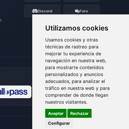
moveré mis pequenos circuitos para
ayudarte.
Discord
Foro
07/08/2026 12:38
n
Utilizamos cookies
Usamos cookies y otras
técnicas de rastreo para
mejorar tu experiencia de
navegación en nuestra web,
para mostrarte contenidos
personalizados y anuncios
adecuados, para analizar el
tráfico en nuestra web y para
comprender de donde llegan
🍪
nuestros visitantes.
Aceptar
Rechazar
Configurar