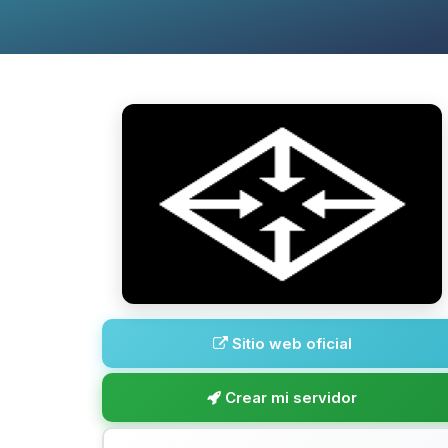
Sitio web oficial
Crear mi servidor