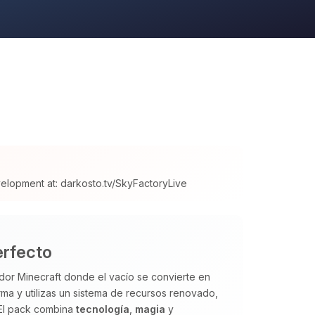
velopment at: darkosto.tv/SkyFactoryLive
erfecto
dor Minecraft donde el vacío se convierte en
a y utilizas un sistema de recursos renovado,
 El pack combina
tecnología
,
magia
y