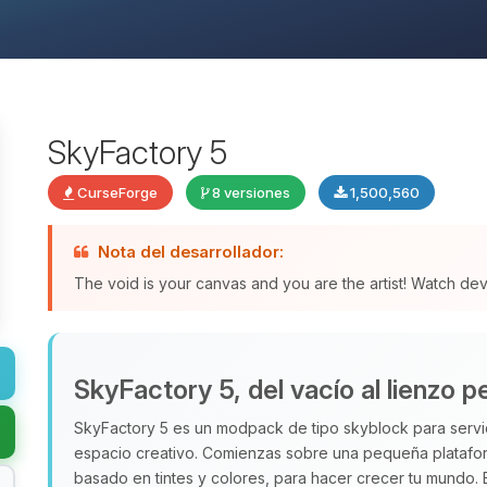
SkyFactory 5
CurseForge
8 versiones
1,500,560
Nota del desarrollador:
The void is your canvas and you are the artist! Watch de
SkyFactory 5, del vacío al lienzo p
SkyFactory 5 es un modpack de tipo skyblock para servi
espacio creativo. Comienzas sobre una pequeña plataform
basado en tintes y colores, para hacer crecer tu mundo.