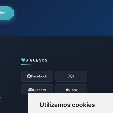
dor
SÍGUENOS
Yupi, por fin alguien con quien hablar!
Soy Choupy, tu pequeno asistente de
Facebook
X
BoxToPlay. Cuentame que necesitas y
moveré mis pequenos circuitos para
ayudarte.
Discord
Foro
09/08/2026 06:31
n
Utilizamos cookies