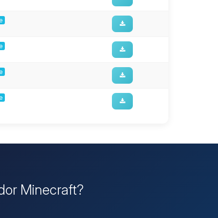
ge
ge
ge
ge
idor Minecraft?