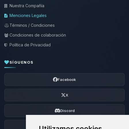
Nuestra Compañía
Menciones Legales
Términos / Condiciones
Condiciones de colaboración
Política de Privacidad
SÍGUENOS
Facebook
X
Discord
Foro
Utilizamos cookies