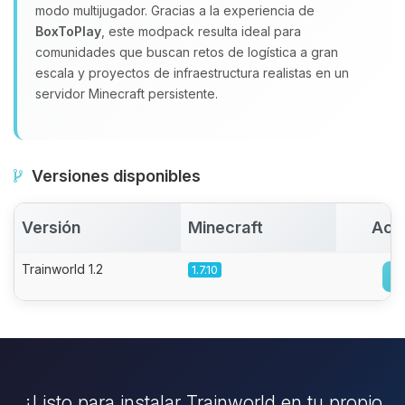
modo multijugador. Gracias a la experiencia de
BoxToPlay
, este modpack resulta ideal para
comunidades que buscan retos de logística a gran
escala y proyectos de infraestructura realistas en un
servidor Minecraft persistente.
Versiones disponibles
Versión
Minecraft
Act
Trainworld 1.2
1.7.10
¿Listo para instalar Trainworld en tu propio