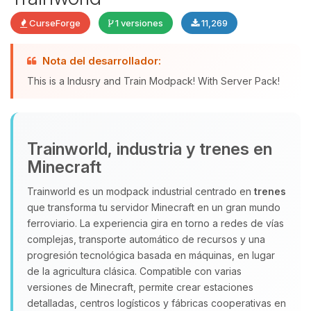
CurseForge
1 versiones
11,269
Yupi, por fin alguien con quien
Nota del desarrollador:
hablar! Soy Choupy, tu pequeno
This is a Indusry and Train Modpack! With Server Pack!
asistente de BoxToPlay. Cuentame
que necesitas y moveré mis
pequenos circuitos para ayudarte.
10/08/2026 07:13
Trainworld, industria y trenes en
Minecraft
Trainworld es un modpack industrial centrado en
trenes
que transforma tu servidor Minecraft en un gran mundo
ferroviario. La experiencia gira en torno a redes de vías
complejas, transporte automático de recursos y una
progresión tecnológica basada en máquinas, en lugar
de la agricultura clásica. Compatible con varias
versiones de Minecraft, permite crear estaciones
detalladas, centros logísticos y fábricas cooperativas en